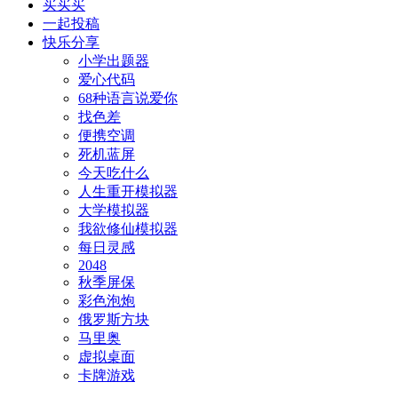
买买买
一起投稿
快乐分享
小学出题器
爱心代码
68种语言说爱你
找色差
便携空调
死机蓝屏
今天吃什么
人生重开模拟器
大学模拟器
我欲修仙模拟器
每日灵感
2048
秋季屏保
彩色泡炮
俄罗斯方块
马里奥
虚拟桌面
卡牌游戏