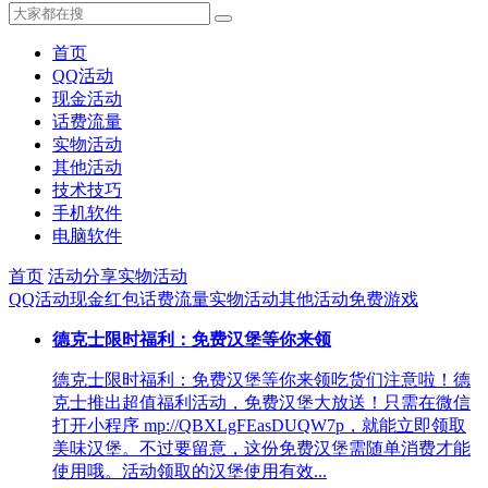
首页
QQ活动
现金活动
话费流量
实物活动
其他活动
技术技巧
手机软件
电脑软件
首页
活动分享
实物活动
QQ活动
现金红包
话费流量
实物活动
其他活动
免费游戏
德克士限时福利：免费汉堡等你来领
德克士限时福利：免费汉堡等你来领吃货们注意啦！德
克士推出超值福利活动，免费汉堡大放送！只需在微信
打开小程序 mp://QBXLgFEasDUQW7p，就能立即领取
美味汉堡。不过要留意，这份免费汉堡需随单消费才能
使用哦。活动领取的汉堡使用有效...