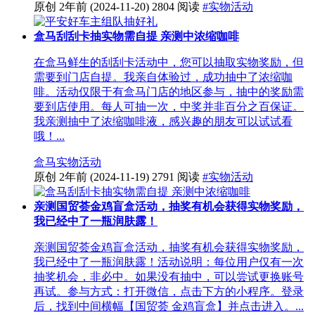
原创
2年前
(2024-11-20)
2804 阅读
#实物活动
盒马刮刮卡抽实物需自提 亲测中浓缩咖啡
在盒马鲜生的刮刮卡活动中，您可以抽取实物奖励，但
需要到门店自提。我亲自体验过，成功抽中了浓缩咖
啡。活动仅限于有盒马门店的地区参与，抽中的奖励需
要到店使用。每人可抽一次，中奖并非百分之百保证。
我亲测抽中了浓缩咖啡液，感兴趣的朋友可以试试看
哦！...
盒马
实物活动
原创
2年前
(2024-11-19)
2791 阅读
#实物活动
亲测国贸荟金鸡盲盒活动，抽奖有机会获得实物奖励，
我已经中了一瓶润肤露！
亲测国贸荟金鸡盲盒活动，抽奖有机会获得实物奖励，
我已经中了一瓶润肤露！活动说明：每位用户仅有一次
抽奖机会，非必中。如果没有抽中，可以尝试更换账号
再试。参与方式：打开微信，点击下方的小程序。登录
后，找到中间横幅【国贸荟 金鸡盲盒】并点击进入。...