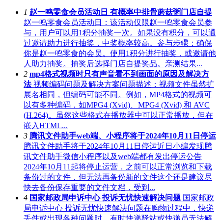
1
赵一鸣零食会员活动日 有概率中排骨蘑菇粥门店自提
赵一鸣零食会员活动日：该活动仅限赵一鸣零食会员参
与，用户可以用1积分抽奖一次。如果没有积分，可以通
过邀请助力进行抽奖，中奖概率较高。参与步骤：确保
你是赵一鸣零食的会员。使用1积分进行抽奖，或邀请他
人助力抽奖。抽奖后选择门店自提奖品。亲测结果...
2
mp4格式视频时只有声音看不到画面的原因及解决方
法
视频编码问题及解决方案问题描述：视频文件虽然扩
展名相同，但编码可能不同。例如，MP4格式的视频可
以有多种编码，如MPG4 (Xvid)、MPG4 (Xvid) 和 AVC
(H.264)。虽然这些格式在播放器中可以正常播放，但在
嵌入HTML...
3
腾讯文件助手web端、小程序将于2024年10月11日停运
腾讯文件助手将于2024年10月11日停运近日小编发现腾
讯文件助手微信小程序以及web端都有发出停运公告
2024年10月11起将停止运营，之前可以正常浏览和下载
备份过的文件，但无法再备份新的文件这个还是建议尽
快去备份保存重要的文件文档，受到...
4
国家邮政局申诉中心 投诉无忧快速解决问题
国家邮政
局申诉中心 投诉无忧快速解决问题在购物过程中，快递
丢件或出现各种问题时，有时快递驿站或快递员无法解