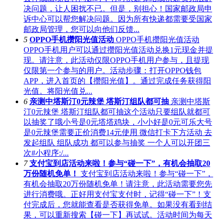
决问题，让人困扰不已。但是，别担心！国家邮政局申
诉中心可以帮您解决问题。因为所有快递都需要受国家
邮政局管理，您可以向他们反馈...
5
OPPO手机攒阳光值活动
OPPO手机攒阳光值活动
OPPO手机用户可以通过攒阳光值活动兑换1元现金并提
现。请注意，此活动仅限OPPO手机用户参与，且提现
仅限第一个参与的用户。活动步骤：打开OPPO钱包
APP，进入首页的【攒阳光值】。通过完成任务获得阳
光值。将阳光值兑...
6
亲测中塔斯汀0元辣堡 塔斯汀组队都可抽
亲测中塔斯
汀0元辣堡 塔斯汀组队都可抽这个活动只要组队就都可
以抽奖了哦小号是0元塔塔鸡块，小小好是0元可乐大号
是0元辣堡需要正价消费14元使用 微信打卡下方活动 去
发起组队 组队成功 都可以参与抽奖 一个人可以开团三
次#小程序:/...
7
支付宝到店活动来啦！参与“碰一下”，有机会抽取20
万份随机免单！
支付宝到店活动来啦！参与“碰一下”，
有机会抽取20万份随机免单！请注意，此活动需要您先
进行消费哦。正好用支付宝支付时，记得“碰一下”！支
付完成后，您就能查看是否获得免单。如果没有看到结
果，可以重新搜索【碰一下】再试试。活动时间为每天