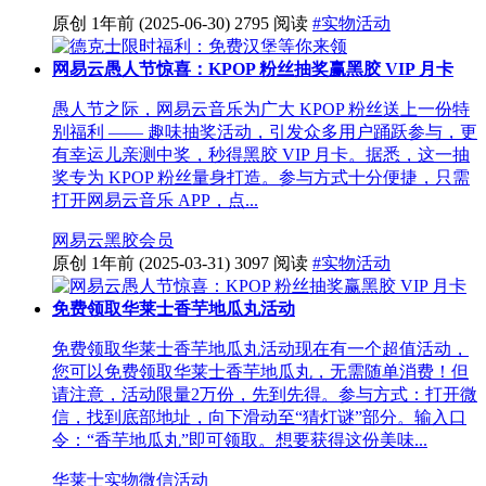
原创
1年前
(2025-06-30)
2795 阅读
#实物活动
网易云愚人节惊喜：KPOP 粉丝抽奖赢黑胶 VIP 月卡
愚人节之际，网易云音乐为广大 KPOP 粉丝送上一份特
别福利 —— 趣味抽奖活动，引发众多用户踊跃参与，更
有幸运儿亲测中奖，秒得黑胶 VIP 月卡。据悉，这一抽
奖专为 KPOP 粉丝量身打造。参与方式十分便捷，只需
打开网易云音乐 APP，点...
网易云
黑胶会员
原创
1年前
(2025-03-31)
3097 阅读
#实物活动
免费领取华莱士香芋地瓜丸活动
免费领取华莱士香芋地瓜丸活动现在有一个超值活动，
您可以免费领取华莱士香芋地瓜丸，无需随单消费！但
请注意，活动限量2万份，先到先得。参与方式：打开微
信，找到底部地址，向下滑动至“猜灯谜”部分。输入口
令：“香芋地瓜丸”即可领取。想要获得这份美味...
华莱士
实物
微信活动