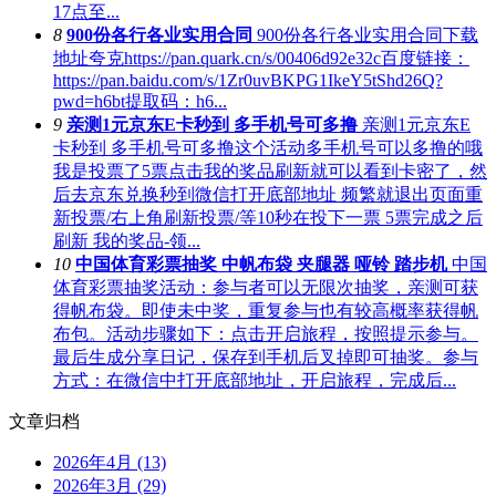
17点至...
8
900份各行各业实用合同
900份各行各业实用合同下载
地址夸克https://pan.quark.cn/s/00406d92e32c百度链接：
https://pan.baidu.com/s/1Zr0uvBKPG1IkeY5tShd26Q?
pwd=h6bt提取码：h6...
9
亲测1元京东E卡秒到 多手机号可多撸
亲测1元京东E
卡秒到 多手机号可多撸这个活动多手机号可以多撸的哦
我是投票了5票点击我的奖品刷新就可以看到卡密了，然
后去京东兑换秒到微信打开底部地址 频繁就退出页面重
新投票/右上角刷新投票/等10秒在投下一票 5票完成之后
刷新 我的奖品-领...
10
中国体育彩票抽奖 中帆布袋 夹腿器 哑铃 踏步机
中国
体育彩票抽奖活动：参与者可以无限次抽奖，亲测可获
得帆布袋。即使未中奖，重复参与也有较高概率获得帆
布包。活动步骤如下：点击开启旅程，按照提示参与。
最后生成分享日记，保存到手机后叉掉即可抽奖。参与
方式：在微信中打开底部地址，开启旅程，完成后...
文章归档
2026年4月 (13)
2026年3月 (29)