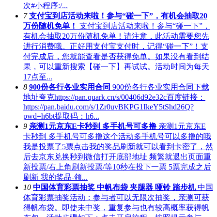
次#小程序:/...
7
支付宝到店活动来啦！参与“碰一下”，有机会抽取20
万份随机免单！
支付宝到店活动来啦！参与“碰一下”，
有机会抽取20万份随机免单！请注意，此活动需要您先
进行消费哦。正好用支付宝支付时，记得“碰一下”！支
付完成后，您就能查看是否获得免单。如果没有看到结
果，可以重新搜索【碰一下】再试试。活动时间为每天
17点至...
8
900份各行各业实用合同
900份各行各业实用合同下载
地址夸克https://pan.quark.cn/s/00406d92e32c百度链接：
https://pan.baidu.com/s/1Zr0uvBKPG1IkeY5tShd26Q?
pwd=h6bt提取码：h6...
9
亲测1元京东E卡秒到 多手机号可多撸
亲测1元京东E
卡秒到 多手机号可多撸这个活动多手机号可以多撸的哦
我是投票了5票点击我的奖品刷新就可以看到卡密了，然
后去京东兑换秒到微信打开底部地址 频繁就退出页面重
新投票/右上角刷新投票/等10秒在投下一票 5票完成之后
刷新 我的奖品-领...
10
中国体育彩票抽奖 中帆布袋 夹腿器 哑铃 踏步机
中国
体育彩票抽奖活动：参与者可以无限次抽奖，亲测可获
得帆布袋。即使未中奖，重复参与也有较高概率获得帆