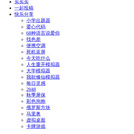
买买买
一起投稿
快乐分享
小学出题器
爱心代码
68种语言说爱你
找色差
便携空调
死机蓝屏
今天吃什么
人生重开模拟器
大学模拟器
我欲修仙模拟器
每日灵感
2048
秋季屏保
彩色泡炮
俄罗斯方块
马里奥
虚拟桌面
卡牌游戏