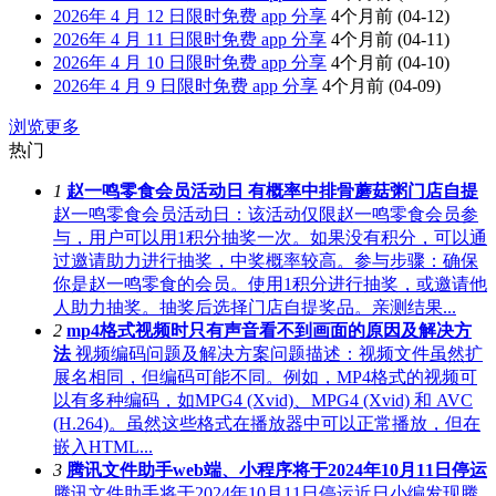
2026年 4 月 12 日限时免费 app 分享
4个月前
(04-12)
2026年 4 月 11 日限时免费 app 分享
4个月前
(04-11)
2026年 4 月 10 日限时免费 app 分享
4个月前
(04-10)
2026年 4 月 9 日限时免费 app 分享
4个月前
(04-09)
浏览更多
热门
1
赵一鸣零食会员活动日 有概率中排骨蘑菇粥门店自提
赵一鸣零食会员活动日：该活动仅限赵一鸣零食会员参
与，用户可以用1积分抽奖一次。如果没有积分，可以通
过邀请助力进行抽奖，中奖概率较高。参与步骤：确保
你是赵一鸣零食的会员。使用1积分进行抽奖，或邀请他
人助力抽奖。抽奖后选择门店自提奖品。亲测结果...
2
mp4格式视频时只有声音看不到画面的原因及解决方
法
视频编码问题及解决方案问题描述：视频文件虽然扩
展名相同，但编码可能不同。例如，MP4格式的视频可
以有多种编码，如MPG4 (Xvid)、MPG4 (Xvid) 和 AVC
(H.264)。虽然这些格式在播放器中可以正常播放，但在
嵌入HTML...
3
腾讯文件助手web端、小程序将于2024年10月11日停运
腾讯文件助手将于2024年10月11日停运近日小编发现腾