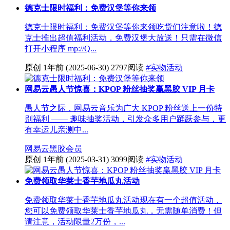
德克士限时福利：免费汉堡等你来领
德克士限时福利：免费汉堡等你来领吃货们注意啦！德
克士推出超值福利活动，免费汉堡大放送！只需在微信
打开小程序 mp://Q...
原创
1年前
(2025-06-30)
2797阅读
#实物活动
网易云愚人节惊喜：KPOP 粉丝抽奖赢黑胶 VIP 月卡
愚人节之际，网易云音乐为广大 KPOP 粉丝送上一份特
别福利 —— 趣味抽奖活动，引发众多用户踊跃参与，更
有幸运儿亲测中...
网易云
黑胶会员
原创
1年前
(2025-03-31)
3099阅读
#实物活动
免费领取华莱士香芋地瓜丸活动
免费领取华莱士香芋地瓜丸活动现在有一个超值活动，
您可以免费领取华莱士香芋地瓜丸，无需随单消费！但
请注意，活动限量2万份，...