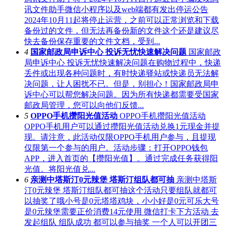
讯文件助手微信小程序以及web端都有发出停运公告
2024年10月11起将停止运营，之前可以正常浏览和下载
备份过的文件，但无法再备份新的文件这个还是建议尽
快去备份保存重要的文件文档，受到...
4
国家邮政局申诉中心 投诉无忧快速解决问题
国家邮政
局申诉中心 投诉无忧快速解决问题在购物过程中，快递
丢件或出现各种问题时，有时快递驿站或快递员无法解
决问题，让人困扰不已。但是，别担心！国家邮政局申
诉中心可以帮您解决问题。因为所有快递都需要受国家
邮政局管理，您可以向他们反馈...
5
OPPO手机攒阳光值活动
OPPO手机攒阳光值活动
OPPO手机用户可以通过攒阳光值活动兑换1元现金并提
现。请注意，此活动仅限OPPO手机用户参与，且提现
仅限第一个参与的用户。活动步骤：打开OPPO钱包
APP，进入首页的【攒阳光值】。通过完成任务获得阳
光值。将阳光值兑...
6
亲测中塔斯汀0元辣堡 塔斯汀组队都可抽
亲测中塔斯
汀0元辣堡 塔斯汀组队都可抽这个活动只要组队就都可
以抽奖了哦小号是0元塔塔鸡块，小小好是0元可乐大号
是0元辣堡需要正价消费14元使用 微信打卡下方活动 去
发起组队 组队成功 都可以参与抽奖 一个人可以开团三