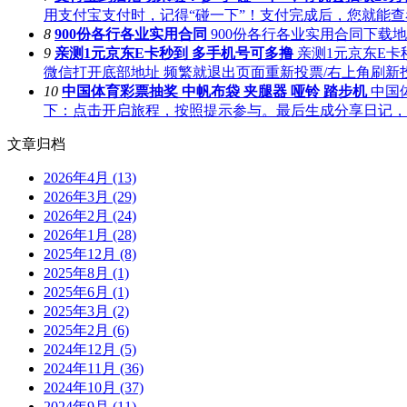
用支付宝支付时，记得“碰一下”！支付完成后，您就能查
8
900份各行各业实用合同
900份各行各业实用合同下载地址夸克https:
9
亲测1元京东E卡秒到 多手机号可多撸
亲测1元京东E
微信打开底部地址 频繁就退出页面重新投票/右上角刷新投票/
10
中国体育彩票抽奖 中帆布袋 夹腿器 哑铃 踏步机
中国
下：点击开启旅程，按照提示参与。最后生成分享日记，
文章归档
2026年4月 (13)
2026年3月 (29)
2026年2月 (24)
2026年1月 (28)
2025年12月 (8)
2025年8月 (1)
2025年6月 (1)
2025年3月 (2)
2025年2月 (6)
2024年12月 (5)
2024年11月 (36)
2024年10月 (37)
2024年9月 (11)