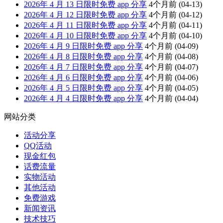
2026年 4 月 13 日限时免费 app 分享
4个月前
(04-13)
2026年 4 月 12 日限时免费 app 分享
4个月前
(04-12)
2026年 4 月 11 日限时免费 app 分享
4个月前
(04-11)
2026年 4 月 10 日限时免费 app 分享
4个月前
(04-10)
2026年 4 月 9 日限时免费 app 分享
4个月前
(04-09)
2026年 4 月 8 日限时免费 app 分享
4个月前
(04-08)
2026年 4 月 7 日限时免费 app 分享
4个月前
(04-07)
2026年 4 月 6 日限时免费 app 分享
4个月前
(04-06)
2026年 4 月 5 日限时免费 app 分享
4个月前
(04-05)
2026年 4 月 4 日限时免费 app 分享
4个月前
(04-04)
网站分类
活动分享
QQ活动
现金红包
话费流量
实物活动
其他活动
免费游戏
新闻资讯
技术技巧