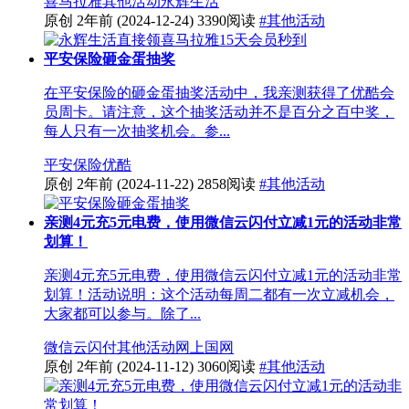
喜马拉雅
其他活动
永辉生活
原创
2年前
(2024-12-24)
3390阅读
#其他活动
平安保险砸金蛋抽奖
在平安保险的砸金蛋抽奖活动中，我亲测获得了优酷会
员周卡。请注意，这个抽奖活动并不是百分之百中奖，
每人只有一次抽奖机会。参...
平安保险
优酷
原创
2年前
(2024-11-22)
2858阅读
#其他活动
亲测4元充5元电费，使用微信云闪付立减1元的活动非常
划算！
亲测4元充5元电费，使用微信云闪付立减1元的活动非常
划算！活动说明：这个活动每周二都有一次立减机会，
大家都可以参与。除了...
微信
云闪付
其他活动
网上国网
原创
2年前
(2024-11-12)
3060阅读
#其他活动