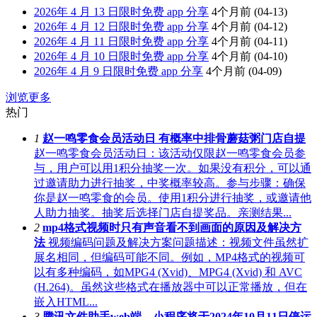
2026年 4 月 13 日限时免费 app 分享
4个月前
(04-13)
2026年 4 月 12 日限时免费 app 分享
4个月前
(04-12)
2026年 4 月 11 日限时免费 app 分享
4个月前
(04-11)
2026年 4 月 10 日限时免费 app 分享
4个月前
(04-10)
2026年 4 月 9 日限时免费 app 分享
4个月前
(04-09)
浏览更多
热门
1
赵一鸣零食会员活动日 有概率中排骨蘑菇粥门店自提
赵一鸣零食会员活动日：该活动仅限赵一鸣零食会员参
与，用户可以用1积分抽奖一次。如果没有积分，可以通
过邀请助力进行抽奖，中奖概率较高。参与步骤：确保
你是赵一鸣零食的会员。使用1积分进行抽奖，或邀请他
人助力抽奖。抽奖后选择门店自提奖品。亲测结果...
2
mp4格式视频时只有声音看不到画面的原因及解决方
法
视频编码问题及解决方案问题描述：视频文件虽然扩
展名相同，但编码可能不同。例如，MP4格式的视频可
以有多种编码，如MPG4 (Xvid)、MPG4 (Xvid) 和 AVC
(H.264)。虽然这些格式在播放器中可以正常播放，但在
嵌入HTML...
3
腾讯文件助手web端、小程序将于2024年10月11日停运