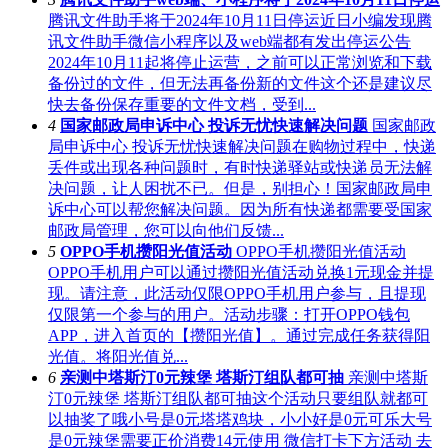
腾讯文件助手将于2024年10月11日停运近日小编发现腾
讯文件助手微信小程序以及web端都有发出停运公告
2024年10月11起将停止运营，之前可以正常浏览和下载
备份过的文件，但无法再备份新的文件这个还是建议尽
快去备份保存重要的文件文档，受到...
4
国家邮政局申诉中心 投诉无忧快速解决问题
国家邮政
局申诉中心 投诉无忧快速解决问题在购物过程中，快递
丢件或出现各种问题时，有时快递驿站或快递员无法解
决问题，让人困扰不已。但是，别担心！国家邮政局申
诉中心可以帮您解决问题。因为所有快递都需要受国家
邮政局管理，您可以向他们反馈...
5
OPPO手机攒阳光值活动
OPPO手机攒阳光值活动
OPPO手机用户可以通过攒阳光值活动兑换1元现金并提
现。请注意，此活动仅限OPPO手机用户参与，且提现
仅限第一个参与的用户。活动步骤：打开OPPO钱包
APP，进入首页的【攒阳光值】。通过完成任务获得阳
光值。将阳光值兑...
6
亲测中塔斯汀0元辣堡 塔斯汀组队都可抽
亲测中塔斯
汀0元辣堡 塔斯汀组队都可抽这个活动只要组队就都可
以抽奖了哦小号是0元塔塔鸡块，小小好是0元可乐大号
是0元辣堡需要正价消费14元使用 微信打卡下方活动 去