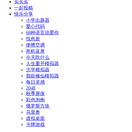
买买买
一起投稿
快乐分享
小学出题器
爱心代码
68种语言说爱你
找色差
便携空调
死机蓝屏
今天吃什么
人生重开模拟器
大学模拟器
我欲修仙模拟器
每日灵感
2048
秋季屏保
彩色泡炮
俄罗斯方块
马里奥
虚拟桌面
卡牌游戏