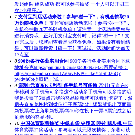
发起组队 组队成功 都可以参与抽奖 一个人可以开团三
次#小程序:/...
7
支付宝到店活动来啦！参与“碰一下”，有机会抽取20
万份随机免单！
支付宝到店活动来啦！参与“碰一下”，
有机会抽取20万份随机免单！请注意，此活动需要您先
进行消费哦。正好用支付宝支付时，记得“碰一下”！支
付完成后，您就能查看是否获得免单。如果没有看到结
果，可以重新搜索【碰一下】再试试。活动时间为每天
17点至...
8
900份各行各业实用合同
900份各行各业实用合同下载
地址夸克https://pan.quark.cn/s/00406d92e32c百度链接：
https://pan.baidu.com/s/1Zr0uvBKPG1IkeY5tShd26Q?
pwd=h6bt提取码：h6...
9
亲测1元京东E卡秒到 多手机号可多撸
亲测1元京东E
卡秒到 多手机号可多撸这个活动多手机号可以多撸的哦
我是投票了5票点击我的奖品刷新就可以看到卡密了，然
后去京东兑换秒到微信打开底部地址 频繁就退出页面重
新投票/右上角刷新投票/等10秒在投下一票 5票完成之后
刷新 我的奖品-领...
10
中国体育彩票抽奖 中帆布袋 夹腿器 哑铃 踏步机
中国
体育彩票抽奖活动：参与者可以无限次抽奖，亲测可获