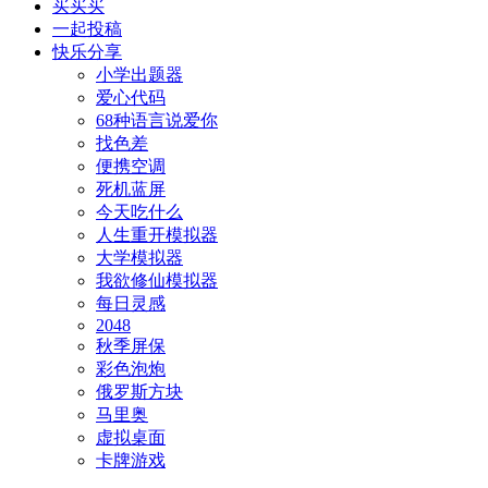
买买买
一起投稿
快乐分享
小学出题器
爱心代码
68种语言说爱你
找色差
便携空调
死机蓝屏
今天吃什么
人生重开模拟器
大学模拟器
我欲修仙模拟器
每日灵感
2048
秋季屏保
彩色泡炮
俄罗斯方块
马里奥
虚拟桌面
卡牌游戏