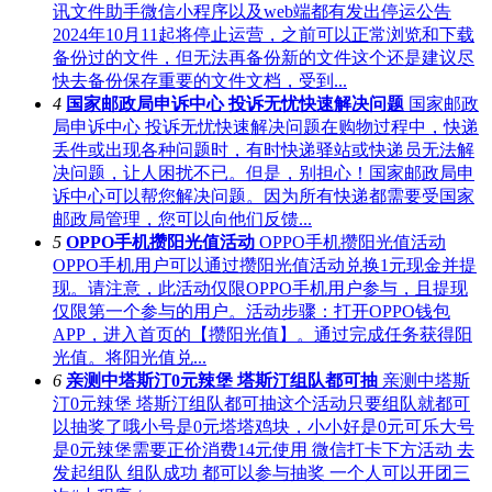
讯文件助手微信小程序以及web端都有发出停运公告
2024年10月11起将停止运营，之前可以正常浏览和下载
备份过的文件，但无法再备份新的文件这个还是建议尽
快去备份保存重要的文件文档，受到...
4
国家邮政局申诉中心 投诉无忧快速解决问题
国家邮政
局申诉中心 投诉无忧快速解决问题在购物过程中，快递
丢件或出现各种问题时，有时快递驿站或快递员无法解
决问题，让人困扰不已。但是，别担心！国家邮政局申
诉中心可以帮您解决问题。因为所有快递都需要受国家
邮政局管理，您可以向他们反馈...
5
OPPO手机攒阳光值活动
OPPO手机攒阳光值活动
OPPO手机用户可以通过攒阳光值活动兑换1元现金并提
现。请注意，此活动仅限OPPO手机用户参与，且提现
仅限第一个参与的用户。活动步骤：打开OPPO钱包
APP，进入首页的【攒阳光值】。通过完成任务获得阳
光值。将阳光值兑...
6
亲测中塔斯汀0元辣堡 塔斯汀组队都可抽
亲测中塔斯
汀0元辣堡 塔斯汀组队都可抽这个活动只要组队就都可
以抽奖了哦小号是0元塔塔鸡块，小小好是0元可乐大号
是0元辣堡需要正价消费14元使用 微信打卡下方活动 去
发起组队 组队成功 都可以参与抽奖 一个人可以开团三