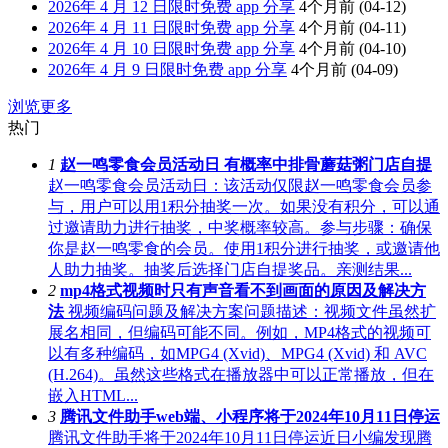
2026年 4 月 12 日限时免费 app 分享
4个月前
(04-12)
2026年 4 月 11 日限时免费 app 分享
4个月前
(04-11)
2026年 4 月 10 日限时免费 app 分享
4个月前
(04-10)
2026年 4 月 9 日限时免费 app 分享
4个月前
(04-09)
浏览更多
热门
1
赵一鸣零食会员活动日 有概率中排骨蘑菇粥门店自提
赵一鸣零食会员活动日：该活动仅限赵一鸣零食会员参
与，用户可以用1积分抽奖一次。如果没有积分，可以通
过邀请助力进行抽奖，中奖概率较高。参与步骤：确保
你是赵一鸣零食的会员。使用1积分进行抽奖，或邀请他
人助力抽奖。抽奖后选择门店自提奖品。亲测结果...
2
mp4格式视频时只有声音看不到画面的原因及解决方
法
视频编码问题及解决方案问题描述：视频文件虽然扩
展名相同，但编码可能不同。例如，MP4格式的视频可
以有多种编码，如MPG4 (Xvid)、MPG4 (Xvid) 和 AVC
(H.264)。虽然这些格式在播放器中可以正常播放，但在
嵌入HTML...
3
腾讯文件助手web端、小程序将于2024年10月11日停运
腾讯文件助手将于2024年10月11日停运近日小编发现腾