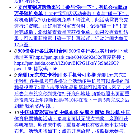
次#小程序:/...
7
支付宝到店活动来啦！参与“碰一下”，有机会抽取20
万份随机免单！
支付宝到店活动来啦！参与“碰一下”，
有机会抽取20万份随机免单！请注意，此活动需要您先
进行消费哦。正好用支付宝支付时，记得“碰一下”！支
付完成后，您就能查看是否获得免单。如果没有看到结
果，可以重新搜索【碰一下】再试试。活动时间为每天
17点至...
8
900份各行各业实用合同
900份各行各业实用合同下载
地址夸克https://pan.quark.cn/s/00406d92e32c百度链接：
https://pan.baidu.com/s/1Zr0uvBKPG1IkeY5tShd26Q?
pwd=h6bt提取码：h6...
9
亲测1元京东E卡秒到 多手机号可多撸
亲测1元京东E
卡秒到 多手机号可多撸这个活动多手机号可以多撸的哦
我是投票了5票点击我的奖品刷新就可以看到卡密了，然
后去京东兑换秒到微信打开底部地址 频繁就退出页面重
新投票/右上角刷新投票/等10秒在投下一票 5票完成之后
刷新 我的奖品-领...
10
中国体育彩票抽奖 中帆布袋 夹腿器 哑铃 踏步机
中国
体育彩票抽奖活动：参与者可以无限次抽奖，亲测可获
得帆布袋。即使未中奖，重复参与也有较高概率获得帆
布包。活动步骤如下：点击开启旅程，按照提示参与。