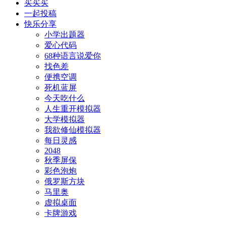
买买买
一起投稿
快乐分享
小学出题器
爱心代码
68种语言说爱你
找色差
便携空调
死机蓝屏
今天吃什么
人生重开模拟器
大学模拟器
我欲修仙模拟器
每日灵感
2048
秋季屏保
彩色泡炮
俄罗斯方块
马里奥
虚拟桌面
卡牌游戏