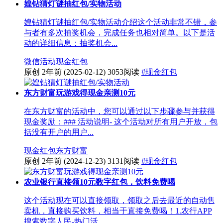
媓钻猜灯谜抽红包/实物活动
媓钻猜灯谜抽红包/实物活动介绍这个活动非常不错，参
与者有多次抽奖机会，完成任务也相对简单。以下是活
动的详细信息：抽奖机会...
微信活动
现金红包
原创
2年前
(2025-02-12)
3053阅读
#现金红包
东方财富玩游戏得现金亲测10元
在东方财富的活动中，您可以通过以下步骤参与并获得
现金奖励：### 活动说明- 这个活动对所有用户开放，包
括没有开户的用户...
现金红包
东方财富
原创
2年前
(2024-12-23)
3131阅读
#现金红包
农业银行直接领10元数字红包，饮料免费喝
这个活动现在可以直接领取，领取之后去最近的自动售
卖机，直接购买饮料，相当于直接免费喝！1.农行APP
搜索数字人民-热门活...