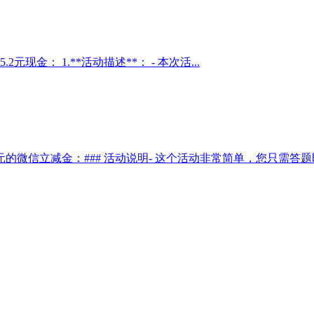
金： 1.**活动描述**： - 本次活...
微信立减金：### 活动说明- 这个活动非常简单，您只需答题即可