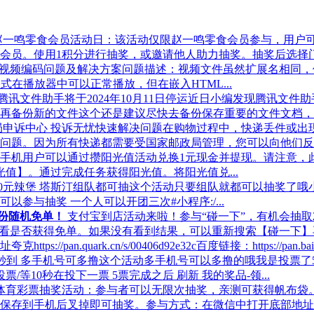
赵一鸣零食会员活动日：该活动仅限赵一鸣零食会员参与，用户可
员。使用1积分进行抽奖，或邀请他人助力抽奖。抽奖后选择门店
视频编码问题及解决方案问题描述：视频文件虽然扩展名相同，
)。虽然这些格式在播放器中可以正常播放，但在嵌入HTML...
腾讯文件助手将于2024年10月11日停运近日小编发现腾讯文件助
备份新的文件这个还是建议尽快去备份保存重要的文件文档，受到
局申诉中心 投诉无忧快速解决问题在购物过程中，快递丢件或出
题。因为所有快递都需要受国家邮政局管理，您可以向他们反馈.
PO手机用户可以通过攒阳光值活动兑换1元现金并提现。请注意，
光值】。通过完成任务获得阳光值。将阳光值兑...
0元辣堡 塔斯汀组队都可抽这个活动只要组队就都可以抽奖了哦
以参与抽奖 一个人可以开团三次#小程序:/...
万份随机免单！
支付宝到店活动来啦！参与“碰一下”，有机会抽
看是否获得免单。如果没有看到结果，可以重新搜索【碰一下】再试
//pan.quark.cn/s/00406d92e32c百度链接：https://pan.baidu
卡秒到 多手机号可多撸这个活动多手机号可以多撸的哦我是投票
等10秒在投下一票 5票完成之后 刷新 我的奖品-领...
体育彩票抽奖活动：参与者可以无限次抽奖，亲测可获得帆布袋
保存到手机后叉掉即可抽奖。参与方式：在微信中打开底部地址，