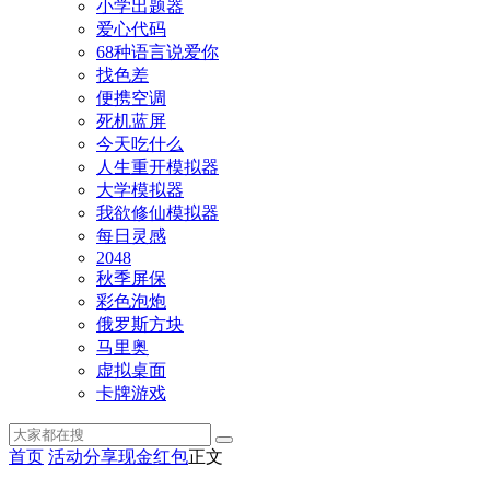
小学出题器
爱心代码
68种语言说爱你
找色差
便携空调
死机蓝屏
今天吃什么
人生重开模拟器
大学模拟器
我欲修仙模拟器
每日灵感
2048
秋季屏保
彩色泡炮
俄罗斯方块
马里奥
虚拟桌面
卡牌游戏
首页
活动分享
现金红包
正文