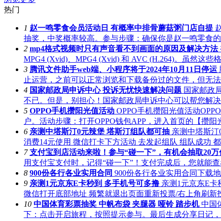
热门
1
赵一鸣零食会员活动日 有概率中排骨蘑菇粥门店自提
抽奖，中奖概率较高。参与步骤：确保你是赵一鸣零食的会
2
mp4格式视频时只有声音看不到画面的原因及解决方法
MPG4 (Xvid)、MPG4 (Xvid) 和 AVC (H.264
3
腾讯文件助手web端、小程序将于2024年10月11日停运
止运营，之前可以正常浏览和下载备份过的文件，但无法再
4
国家邮政局申诉中心 投诉无忧快速解决问题
国家邮政
不已。但是，别担心！国家邮政局申诉中心可以帮您解决问
5
OPPO手机攒阳光值活动
OPPO手机攒阳光值活动OP
户。活动步骤：打开OPPO钱包APP，进入首页的【攒阳
6
亲测中塔斯汀0元辣堡 塔斯汀组队都可抽
亲测中塔斯汀
消费14元使用 微信打卡下方活动 去发起组队 组队成功 都可
7
支付宝到店活动来啦！参与“碰一下”，有机会抽取20
用支付宝支付时，记得“碰一下”！支付完成后，您就能查
8
900份各行各业实用合同
900份各行各业实用合同下载地址夸克https:
9
亲测1元京东E卡秒到 多手机号可多撸
亲测1元京东E
微信打开底部地址 频繁就退出页面重新投票/右上角刷新投票/
10
中国体育彩票抽奖 中帆布袋 夹腿器 哑铃 踏步机
中国
下：点击开启旅程，按照提示参与。最后生成分享日记，