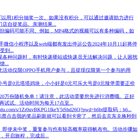
以用1积分抽奖一次。如果没有积分，可以通过邀请助力进行
自提奖品。亲测结果...
但编码可能不同。例如，MP4格式的视频可以有多种编码，如
手微信小程序以及web端都有发出停运公告2024年10月11起将停
...
现各种问题时，有时快递驿站或快递员无法解决问题，让人困扰
..
此活动仅限OPPO手机用户参与，且提现仅限第一个参与的用
小号是0元塔塔鸡块，小小好是0元可乐大号是0元辣堡需要正价
取20万份随机免单！请注意，此活动需要您先进行消费哦。正好
试。活动时间为每天17点至...
.com/s/1Zr0uvBKPG1IkeY5tShd26Q?pwd=h6bt提取码：h6...
了5票点击我的奖品刷新就可以看到卡密了，然后去京东兑换秒到
。即使未中奖，重复参与也有较高概率获得帆布包。活动步骤如
开启旅程，完成后...