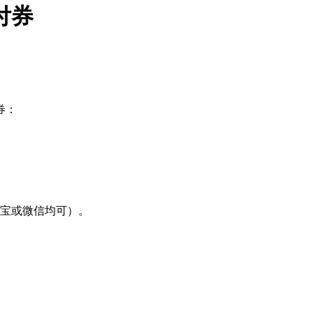
付券
券：
支付宝或微信均可）。