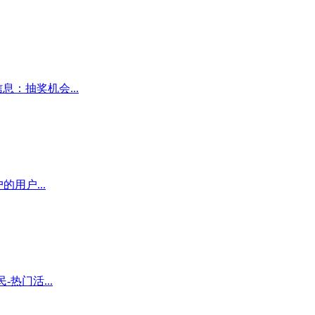
：抽奖机会...
用户...
热门活...